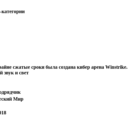
-категории
йне сжатые сроки была создана кибер арена Winstrike.
 звук и свет
одрядчик
етский Мир
018