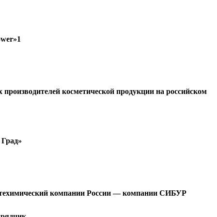
ower»1
 производителей косметической продукции на российском
 Град»
ефтехимический компании России — компании СИБУР
дрядчик