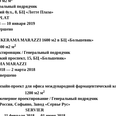
0 м2 м
еральный подрядчик
й бул., 8, БЦ «Лотте Плаза»
PLAT
8 — 10 января 2019
ершено
ля KERAMA MARAZZI 1600 м2 в БЦ «Большевик»
2
600 м2 м
ктировщик / Генеральный подрядчик
кий проспект, 15, БЦ «Большевик»
MA MARAZZI
018 — 2 марта 2018
авершено
дизайн-проект для офиса международной фармацевтической
2
1200 м2 м
женерное проектирование / Генеральный подрядчик
Россия, Софьино, Завод «Сервье Рус»
SERVIER
11 февраля 2018 — 01 июня 2018