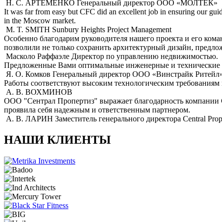
Н. С. АРТЁМЕНКО
Генеральный директор ООО «МОЛТЕК»
It was far from easy but CFC did an excellent job in ensuring our gui
in the Moscow market.
M. T. SMITH
Sunbury Heights Project Management
Особенно благодарим руководителя нашего проекта и его кома
позволили не только сохранить архитектурный дизайн, предло
Масколо Раффаэле
Директор по управлению недвижимостью.
Предложенные Вами оптимальные инженерные и технические реш
Я. О. Комков
Генеральный директор ООО «Винстрайк Ритейл
Работы соответствуют высоким технологическим требованиям и
А. В. ВОХМИНОВ
ООО "Сентрал Пропертиз" выражает благодарность компании CF
проявила себя надежным и ответственным партнером.
А. В. ЛАРИН
Заместитель генерального директора Central Prope
НАШИ КЛИЕНТЫ