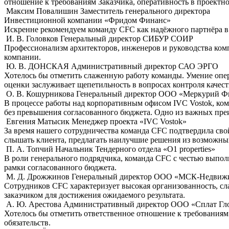
отношение к требованиям Заказчика, оперативность в проектн
Максим Повалишин
Заместитель генерального директора
Инвестиционной компании «Фридом Финанс»
Искренне рекомендуем команду CFC как надёжного партнёра в 
И. В. Головков
Генеральный директор СИБУР СОИР
Профессионализм архитекторов, инженеров и руководства ком
компании.
Ю. В. ДОНСКАЯ
Административный директор САО ЭРГО
Хотелось бы отметить слaженную работу команды. Умение опер
оценки заслуживает щепетильность в вопросах контроля каче
О. В. Кошурникова
Генеральный директор ООО «Меркурий Ф
В процессе работы над корпоративным офисом IVC Vostok, ко
без превышения согласованного бюджета. Одно из важных пр
Евгения Матысик
Менеджер проекта «IVC Vostok»
За время нашего сотрудничества команда CFC подтвердила сво
слышать клиента, предлагать наилучшие решения из возможных,
П. А. Топчий
Начальник Тендерного отдела «О1 properties»
В роли генерального подрядчика, команда CFC с честью выполн
рамки согласованного бюджета.
М. Д. Дрожжинов
Генеральный директор ООО «МСК-Недвиж
Сотрудников CFC характеризует высокая организованность, с
заказчиком для достижения ожидаемого результата.
А. Ю. Арестова
Административный директор ООО «Сплат Гл
Хотелось бы отметить ответственное отношение к требованиям
обязательств.