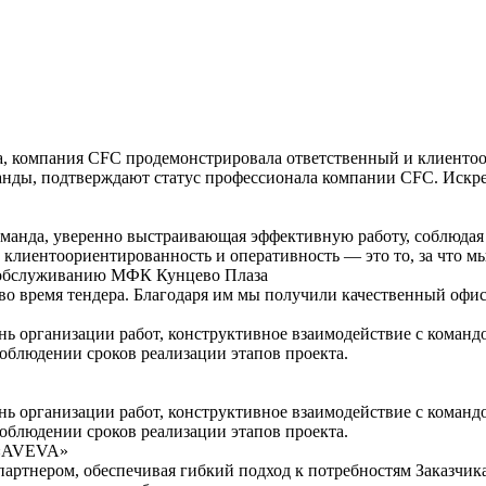
са, компания CFC продемонстрировала ответственный и клиенто
оманды, подтверждают статус профессионала компании CFC. Ис
манда, уверенно выстраивающая эффективную работу, соблюдая в
, клиентоориентированность и оперативность — это то, за что 
 обслуживанию МФК Кунцево Плаза
 время тендера. Благодаря им мы получили качественный офис 
ь организации работ, конструктивное взаимодействие с командо
соблюдении сроков реализации этапов проекта.
ь организации работ, конструктивное взаимодействие с командо
соблюдении сроков реализации этапов проекта.
 «AVEVA»
ртнером, обеспечивая гибкий подход к потребностям Заказчика