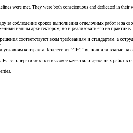
delines were met. They were both conscientious and dedicated in their 
нду за соблюдение сроков выполнения отделочных работ и за с
женный нашим архитектором, но и реализовать его на практике.
ения соответствуют всем требованиям и стандартам, а сотрудн
»
 условиям контракта. Коллеги из "CFC" выполнили взятые на с
C за оперативность и высокое качество отделочных работ в оф
rties.