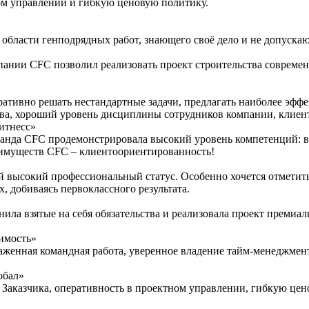
ом управлении и гибкую ценовую политику.
области генподрядных работ, знающего своё дело и не допускаю
пании CFC позволил реализовать проект строительства совреме
ативно решать нестандартные задачи, предлагать наиболее эфф
ства, хороший уровень дисциплины сотрудников компании, клие
итнесс»
манда СFС продемонстрировала высокий уровень компетенций: в
еимуществ СFС – клиентоориентированность!
й высокий профессиональный статус. Особенно хочется отметит
 добиваясь первоклассного результата.
ила взятые на себя обязательства и реализовала проект премиал
имость»
лаженная командная работа, уверенное владение тайм-менеджме
обал»
 Заказчика, оперативность в проектном управлении, гибкую це