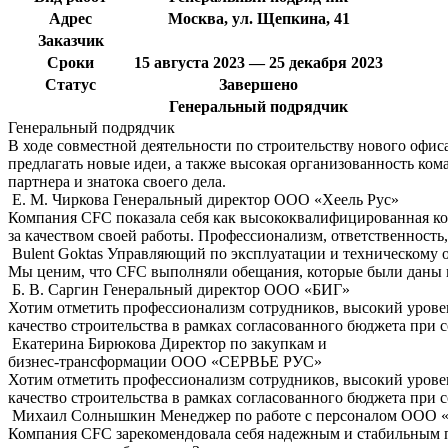
Адрес
Москва, ул. Щепкина, 41
Заказчик
Сроки
15 августа 2023 — 25 декабря 2023
Статус
Завершено
Генеральный подрядчик
Генеральный подрядчик
В ходе совместной деятельности по строительству нового офи
предлагать новые идеи, а также высокая организованность к
партнера и знатока своего дела.
Е. М. Чиркова
Генеральный директор ООО «Хеель Рус»
Компания CFC показала себя как высококвалифицированная ко
за качеством своей работы. Профессионализм, ответственность
Bulent Goktas
Управляющий по эксплуатации и техническому
Мы ценим, что CFC выполняли обещания, которые были даны во
Б. В. Саргин
Генеральный директор OOO «БИГ»
Хотим отметить профессионализм сотрудников, высокий уровен
качество строительства в рамках согласованного бюджета при 
Екатерина Бирюкова
Директор по закупкам и
бизнес-трансформации ООО «СЕРВЬЕ РУС»
Хотим отметить профессионализм сотрудников, высокий уровен
качество строительства в рамках согласованного бюджета при 
Михаил Солнышкин
Менеджер по работе с персоналом ООО
Компания CFC зарекомендовала себя надежным и стабильным па