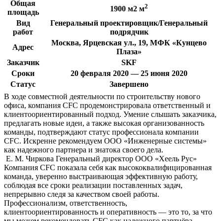
Общая
2
1900 м2 м
площадь
Вид
Генеральный проектировщик/Генеральный
работ
подрядчик
Москва, Ярцевская ул., 19, МФК «Кунцево
Адрес
Плаза»
Заказчик
SKF
Сроки
20 февраля 2020 — 25 июня 2020
Статус
Завершено
В ходе совместной деятельности по строительству нового
офиса, компания CFC продемонстрировала ответственный и
клиентоориентированный подход. Умение слышать заказчика,
предлагать новые идеи, а также высокая организованность
команды, подтверждают статус профессионала компании
CFC. Искренне рекомендуем ООО «Инженерные системы»
как надежного партнера и знатока своего дела.
Е. М. Чиркова
Генеральный директор ООО «Хеель Рус»
Компания CFC показала себя как высококвалифицированная
команда, уверенно выстраивающая эффективную работу,
соблюдая все сроки реализации поставленных задач,
непрерывно следя за качеством своей работы.
Профессионализм, ответственность,
клиентоориентированность и оперативность — это то, за что
мы можем рекомендовать CFC как надежного партнёра.