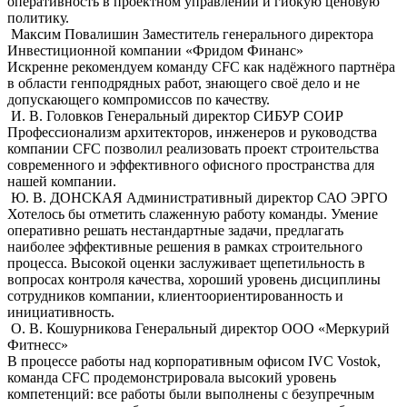
оперативность в проектном управлении и гибкую ценовую
политику.
Максим Повалишин
Заместитель генерального директора
Инвестиционной компании «Фридом Финанс»
Искренне рекомендуем команду CFC как надёжного партнёра
в области генподрядных работ, знающего своё дело и не
допускающего компромиссов по качеству.
И. В. Головков
Генеральный директор СИБУР СОИР
Профессионализм архитекторов, инженеров и руководства
компании CFC позволил реализовать проект строительства
современного и эффективного офисного пространства для
нашей компании.
Ю. В. ДОНСКАЯ
Административный директор САО ЭРГО
Хотелось бы отметить слaженную работу команды. Умение
оперативно решать нестандартные задачи, предлагать
наиболее эффективные решения в рамках строительного
процесса. Высокой оценки заслуживает щепетильность в
вопросах контроля качества, хороший уровень дисциплины
сотрудников компании, клиентоориентированность и
инициативность.
О. В. Кошурникова
Генеральный директор ООО «Меркурий
Фитнесс»
В процессе работы над корпоративным офисом IVC Vostok,
команда СFС продемонстрировала высокий уровень
компетенций: все работы были выполнены с безупречным