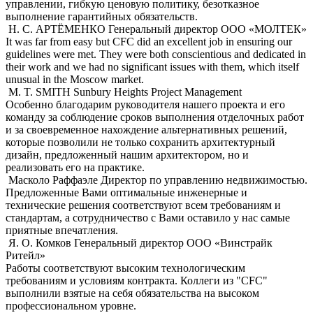
управлении, гибкую ценовую политику, безотказное
выполнение гарантийных обязательств.
Н. С. АРТЁМЕНКО
Генеральный директор ООО «МОЛТЕК»
It was far from easy but CFC did an excellent job in ensuring our
guidelines were met. They were both conscientious and dedicated in
their work and we had no significant issues with them, which itself
unusual in the Moscow market.
M. T. SMITH
Sunbury Heights Project Management
Особенно благодарим руководителя нашего проекта и его
команду за соблюдение сроков выполнения отделочных работ
и за своевременное нахождение альтернативных решений,
которые позволили не только сохранить архитектурный
дизайн, предложенный нашим архитектором, но и
реализовать его на практике.
Масколо Раффаэле
Директор по управлению недвижимостью.
Предложенные Вами оптимальные инженерные и
технические решения соответствуют всем требованиям и
стандартам, а сотрудничество с Вами оставило у нас самые
приятные впечатления.
Я. О. Комков
Генеральный директор ООО «Винстрайк
Ритейл»
Работы соответствуют высоким технологическим
требованиям и условиям контракта. Коллеги из "CFC"
выполнили взятые на себя обязательства на высоком
профессиональном уровне.