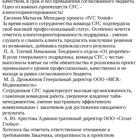
качеством, в срок и без превышения согласованного бюджета.
Одно из важных преимуществ СFС –
клиентоориентированность!
Евгения Матысик
Менеджер проекта «IVC Vostok»
За время нашего сотрудничества команда CFC подтвердила
свой высокий профессиональный статус. Особенно хочется
отметить клиентоориентированность подрядчика - умение
слушать и слышать клиента, предлагать наилучшие решения
из возможных, добиваясь первоклассного результата.
П. А. Топчий
Начальник Тендерного отдела «О1 properties»
В роли генерального подрядчика, команда CFC с честью
выполнила взятые на себя обязательства и реализовала проект
премиального уровня профессионально, качественно и не
выходя за рамки согласованного бюджета.
М. Д. Дрожжинов
Генеральный директор ООО «МСК-
Недвижимость»
Сотрудников CFC характеризует высокая организованность,
слаженная командная работа, уверенное владение тайм-
менеджментом, умение выстраивать эффективную
коммуникацию с заказчиком для достижения ожидаемого
результата.
А. Ю. Арестова
Административный директор ООО «Сплат
Глобал»
Хотелось бы отметить ответственное отношение к
требованиям Заказчика, оперативность в проектном