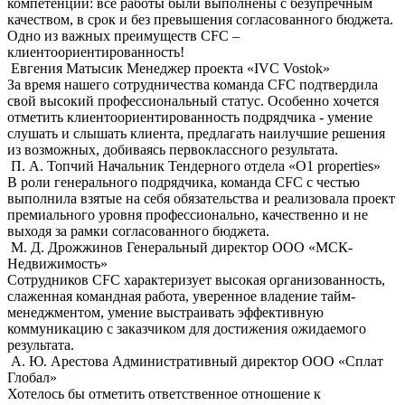
компетенций: все работы были выполнены с безупречным
качеством, в срок и без превышения согласованного бюджета.
Одно из важных преимуществ СFС –
клиентоориентированность!
Евгения Матысик
Менеджер проекта «IVC Vostok»
За время нашего сотрудничества команда CFC подтвердила
свой высокий профессиональный статус. Особенно хочется
отметить клиентоориентированность подрядчика - умение
слушать и слышать клиента, предлагать наилучшие решения
из возможных, добиваясь первоклассного результата.
П. А. Топчий
Начальник Тендерного отдела «О1 properties»
В роли генерального подрядчика, команда CFC с честью
выполнила взятые на себя обязательства и реализовала проект
премиального уровня профессионально, качественно и не
выходя за рамки согласованного бюджета.
М. Д. Дрожжинов
Генеральный директор ООО «МСК-
Недвижимость»
Сотрудников CFC характеризует высокая организованность,
слаженная командная работа, уверенное владение тайм-
менеджментом, умение выстраивать эффективную
коммуникацию с заказчиком для достижения ожидаемого
результата.
А. Ю. Арестова
Административный директор ООО «Сплат
Глобал»
Хотелось бы отметить ответственное отношение к