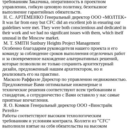
требованиям Заказчика, оперативность в проектном
управлении, гибкую ценовую политику, безотказное
выполнение гарантийных обязательств.
Н. С. АРТЁМЕНКО
Генеральный директор ООО «МОЛТЕК»
It was far from easy but CFC did an excellent job in ensuring our
guidelines were met. They were both conscientious and dedicated in
their work and we had no significant issues with them, which itself
unusual in the Moscow market.
M. T. SMITH
Sunbury Heights Project Management
Особенно благодарим руководителя нашего проекта и его
команду за соблюдение сроков выполнения отделочных работ
и за своевременное нахождение альтернативных решений,
которые позволили не только сохранить архитектурный
дизайн, предложенный нашим архитектором, но и
реализовать его на практике.
Масколо Раффаэле
Директор по управлению недвижимостью.
Предложенные Вами оптимальные инженерные и
технические решения соответствуют всем требованиям и
стандартам, а сотрудничество с Вами оставило у нас самые
приятные впечатления.
Я. О. Комков
Генеральный директор ООО «Винстрайк
Ритейл»
Работы соответствуют высоким технологическим
требованиям и условиям контракта. Коллеги из "CFC"
выполнили взятые на себя обязательства на высоком