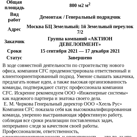
Общая
2
800 м2 м
площадь
Вид
Демонтаж / Генеральный подрядчик
работ
Москва БЦ Земельный; 1й Земельный переулок
Адрес
7/2
Группа компаний «АКТИОН
Заказчик
ДЕВЕЛОПМЕНТ»
Сроки
15 сентября 2021 — 17 декабря 2021
Статус
Завершено
В ходе совместной деятельности по строительству нового
офиса, компания CFC продемонстрировала ответственный и
клиентоориентированный подход. Умение слышать заказчика,
предлагать новые идеи, а также высокая организованность
команды, подтверждают статус профессионала компании
CFC. Искренне рекомендуем ООО «Инженерные системы»
как надежного партнера и знатока своего дела.
Е. М. Чиркова
Генеральный директор ООО «Хеель Рус»
Компания CFC показала себя как высококвалифицированная
команда, уверенно выстраивающая эффективную работу,
соблюдая все сроки реализации поставленных задач,
непрерывно следя за качеством своей работы.
Профессионализм, ответственность,
клиентоориентированность и оперативность — это то, за что