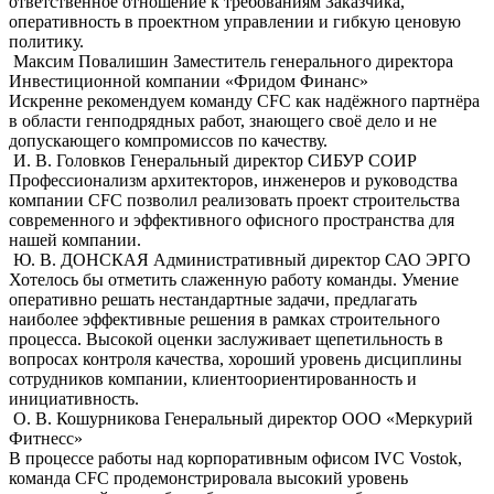
ответственное отношение к требованиям Заказчика,
оперативность в проектном управлении и гибкую ценовую
политику.
Максим Повалишин
Заместитель генерального директора
Инвестиционной компании «Фридом Финанс»
Искренне рекомендуем команду CFC как надёжного партнёра
в области генподрядных работ, знающего своё дело и не
допускающего компромиссов по качеству.
И. В. Головков
Генеральный директор СИБУР СОИР
Профессионализм архитекторов, инженеров и руководства
компании CFC позволил реализовать проект строительства
современного и эффективного офисного пространства для
нашей компании.
Ю. В. ДОНСКАЯ
Административный директор САО ЭРГО
Хотелось бы отметить слaженную работу команды. Умение
оперативно решать нестандартные задачи, предлагать
наиболее эффективные решения в рамках строительного
процесса. Высокой оценки заслуживает щепетильность в
вопросах контроля качества, хороший уровень дисциплины
сотрудников компании, клиентоориентированность и
инициативность.
О. В. Кошурникова
Генеральный директор ООО «Меркурий
Фитнесс»
В процессе работы над корпоративным офисом IVC Vostok,
команда СFС продемонстрировала высокий уровень