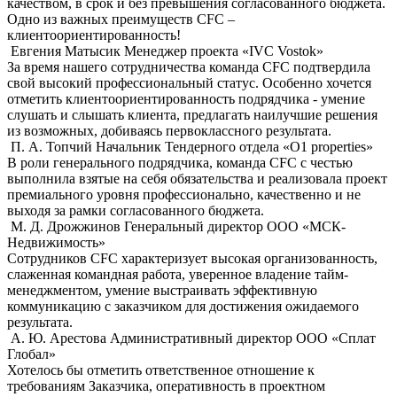
качеством, в срок и без превышения согласованного бюджета.
Одно из важных преимуществ СFС –
клиентоориентированность!
Евгения Матысик
Менеджер проекта «IVC Vostok»
За время нашего сотрудничества команда CFC подтвердила
свой высокий профессиональный статус. Особенно хочется
отметить клиентоориентированность подрядчика - умение
слушать и слышать клиента, предлагать наилучшие решения
из возможных, добиваясь первоклассного результата.
П. А. Топчий
Начальник Тендерного отдела «О1 properties»
В роли генерального подрядчика, команда CFC с честью
выполнила взятые на себя обязательства и реализовала проект
премиального уровня профессионально, качественно и не
выходя за рамки согласованного бюджета.
М. Д. Дрожжинов
Генеральный директор ООО «МСК-
Недвижимость»
Сотрудников CFC характеризует высокая организованность,
слаженная командная работа, уверенное владение тайм-
менеджментом, умение выстраивать эффективную
коммуникацию с заказчиком для достижения ожидаемого
результата.
А. Ю. Арестова
Административный директор ООО «Сплат
Глобал»
Хотелось бы отметить ответственное отношение к
требованиям Заказчика, оперативность в проектном