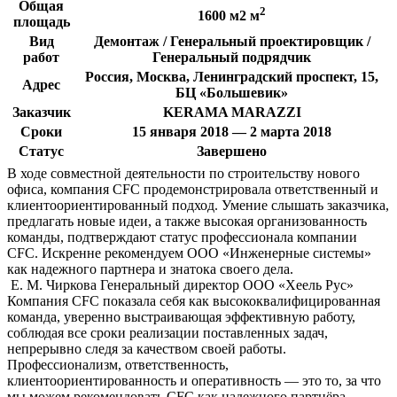
Общая
2
1600 м2 м
площадь
Вид
Демонтаж / Генеральный проектировщик /
работ
Генеральный подрядчик
Россия, Москва, Ленинградский проспект, 15,
Адрес
БЦ «Большевик»
Заказчик
KERAMA MARAZZI
Сроки
15 января 2018 — 2 марта 2018
Статус
Завершено
В ходе совместной деятельности по строительству нового
офиса, компания CFC продемонстрировала ответственный и
клиентоориентированный подход. Умение слышать заказчика,
предлагать новые идеи, а также высокая организованность
команды, подтверждают статус профессионала компании
CFC. Искренне рекомендуем ООО «Инженерные системы»
как надежного партнера и знатока своего дела.
Е. М. Чиркова
Генеральный директор ООО «Хеель Рус»
Компания CFC показала себя как высококвалифицированная
команда, уверенно выстраивающая эффективную работу,
соблюдая все сроки реализации поставленных задач,
непрерывно следя за качеством своей работы.
Профессионализм, ответственность,
клиентоориентированность и оперативность — это то, за что
мы можем рекомендовать CFC как надежного партнёра.