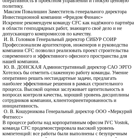
оперативность в проектном управлении и гибкую ценовую
политику.
Максим Повалишин
Заместитель генерального директора
Инвестиционной компании «Фридом Финанс»
Искренне рекомендуем команду CFC как надёжного партнёра
в области генподрядных работ, знающего своё дело и не
допускающего компромиссов по качеству.
И. В. Головков
Генеральный директор СИБУР СОИР
Профессионализм архитекторов, инженеров и руководства
компании CFC позволил реализовать проект строительства
современного и эффективного офисного пространства для
нашей компании.
Ю. В. ДОНСКАЯ
Административный директор САО ЭРГО
Хотелось бы отметить слaженную работу команды. Умение
оперативно решать нестандартные задачи, предлагать
наиболее эффективные решения в рамках строительного
процесса. Высокой оценки заслуживает щепетильность в
вопросах контроля качества, хороший уровень дисциплины
сотрудников компании, клиентоориентированность и
инициативность.
О. В. Кошурникова
Генеральный директор ООО «Меркурий
Фитнесс»
В процессе работы над корпоративным офисом IVC Vostok,
команда СFС продемонстрировала высокий уровень
компетенций: все работы были выполнены с безупречным