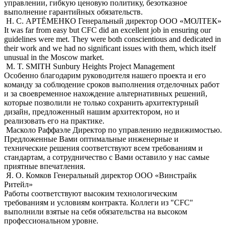
управлении, гибкую ценовую политику, безотказное
выполнение гарантийных обязательств.
Н. С. АРТЁМЕНКО
Генеральный директор ООО «МОЛТЕК»
It was far from easy but CFC did an excellent job in ensuring our
guidelines were met. They were both conscientious and dedicated in
their work and we had no significant issues with them, which itself
unusual in the Moscow market.
M. T. SMITH
Sunbury Heights Project Management
Особенно благодарим руководителя нашего проекта и его
команду за соблюдение сроков выполнения отделочных работ
и за своевременное нахождение альтернативных решений,
которые позволили не только сохранить архитектурный
дизайн, предложенный нашим архитектором, но и
реализовать его на практике.
Масколо Раффаэле
Директор по управлению недвижимостью.
Предложенные Вами оптимальные инженерные и
технические решения соответствуют всем требованиям и
стандартам, а сотрудничество с Вами оставило у нас самые
приятные впечатления.
Я. О. Комков
Генеральный директор ООО «Винстрайк
Ритейл»
Работы соответствуют высоким технологическим
требованиям и условиям контракта. Коллеги из "CFC"
выполнили взятые на себя обязательства на высоком
профессиональном уровне.