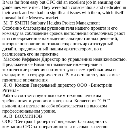
It was far from easy but CFC did an excellent job in ensuring our
guidelines were met. They were both conscientious and dedicated in
their work and we had no significant issues with them, which itself
unusual in the Moscow market.
M. T. SMITH
Sunbury Heights Project Management
Особенно благодарим руководителя нашего проекта и его
команду за соблюдение сроков выполнения отделочных работ
и за своевременное нахождение альтернативных решений,
которые позволили не только сохранить архитектурный
дизайн, предложенный нашим архитектором, но и
реализовать его на практике.
Масколо Раффаэле
Директор по управлению недвижимостью.
Предложенные Вами оптимальные инженерные и
технические решения соответствуют всем требованиям и
стандартам, а сотрудничество с Вами оставило у нас самые
приятные впечатления.
Я. О. Комков
Генеральный директор ООО «Винстрайк
Ритейл»
Работы соответствуют высоким технологическим
требованиям и условиям контракта. Коллеги из "CFC"
выполнили взятые на себя обязательства на высоком
профессиональном уровне.
А. В. ВОХМИНОВ
ООО "Сентрал Пропертиз" выражает благодарность
компании CFC за оперативность и высокое качество