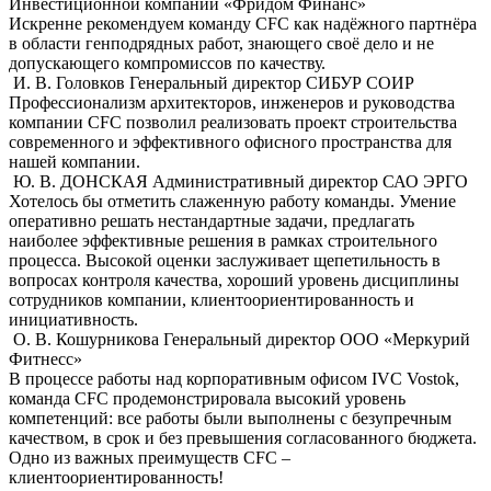
Инвестиционной компании «Фридом Финанс»
Искренне рекомендуем команду CFC как надёжного партнёра
в области генподрядных работ, знающего своё дело и не
допускающего компромиссов по качеству.
И. В. Головков
Генеральный директор СИБУР СОИР
Профессионализм архитекторов, инженеров и руководства
компании CFC позволил реализовать проект строительства
современного и эффективного офисного пространства для
нашей компании.
Ю. В. ДОНСКАЯ
Административный директор САО ЭРГО
Хотелось бы отметить слaженную работу команды. Умение
оперативно решать нестандартные задачи, предлагать
наиболее эффективные решения в рамках строительного
процесса. Высокой оценки заслуживает щепетильность в
вопросах контроля качества, хороший уровень дисциплины
сотрудников компании, клиентоориентированность и
инициативность.
О. В. Кошурникова
Генеральный директор ООО «Меркурий
Фитнесс»
В процессе работы над корпоративным офисом IVC Vostok,
команда СFС продемонстрировала высокий уровень
компетенций: все работы были выполнены с безупречным
качеством, в срок и без превышения согласованного бюджета.
Одно из важных преимуществ СFС –
клиентоориентированность!