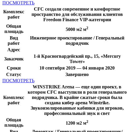
ПОСМОТРЕТЬ
CFC создали современное и комфортное
Комплекс
пространство для обслуживания клиентов
работ
Freedom Finance VIP-категории
Общая
2
5000 м2 м
площадь
Вид
Инженерное проектирование / Генеральный
работ
подрядчик
Адрес
1-й Красногвардейский пр., 15, «Mercury
Заказчик
Tower»
Сроки
10 сентября 2019 — 04 января 2020
Статус
Завершено
ПОСМОТРЕТЬ
WINSTRIKE Arena — еще один проект, в
котором CFC выступили в роли генерального
Комплекс
подрядчика. В крайне сжатые сроки была
работ
создана кибер арена Winstrike.
Звукоизолированные кабинки для игроков,
профессиональный звук и свет
Общая
2
1200 м2 м
площадь
Вид
Демонтаж / Генеральный проектировщик/