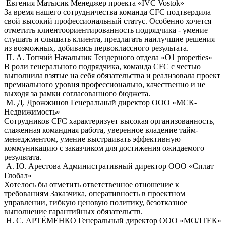
Евгения Матысик
Менеджер проекта «IVC Vostok»
За время нашего сотрудничества команда CFC подтвердила
свой высокий профессиональный статус. Особенно хочется
отметить клиентоориентированность подрядчика - умение
слушать и слышать клиента, предлагать наилучшие решения
из возможных, добиваясь первоклассного результата.
П. А. Топчий
Начальник Тендерного отдела «О1 properties»
В роли генерального подрядчика, команда CFC с честью
выполнила взятые на себя обязательства и реализовала проект
премиального уровня профессионально, качественно и не
выходя за рамки согласованного бюджета.
М. Д. Дрожжинов
Генеральный директор ООО «МСК-
Недвижимость»
Сотрудников CFC характеризует высокая организованность,
слаженная командная работа, уверенное владение тайм-
менеджментом, умение выстраивать эффективную
коммуникацию с заказчиком для достижения ожидаемого
результата.
А. Ю. Арестова
Административный директор ООО «Сплат
Глобал»
Хотелось бы отметить ответственное отношение к
требованиям Заказчика, оперативность в проектном
управлении, гибкую ценовую политику, безотказное
выполнение гарантийных обязательств.
Н. С. АРТЁМЕНКО
Генеральный директор ООО «МОЛТЕК»