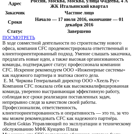
Россия, Москва, Москва, улица Фадеева, 4 А
Адрес
ЖК Итальянский квартал
Заказчик
Частное лицо
Начало — 17 июля 2016, окончание — 01
Сроки
декабря 2016
Статус
Завершено
ПОСМОТРЕТЬ
В ходе совместной деятельности по строительству нового
офиса, компания CFC продемонстрировала ответственный и
клиентоориентированный подход. Умение слышать заказчика,
предлагать новые идеи, а также высокая организованность
команды, подтверждают статус профессионала компании
CFC. Искренне рекомендуем ООО «Инженерные системы»
как надежного партнера и знатока своего дела.
Е. М. Чиркова
Генеральный директор ООО «Хеель Рус»
Компания CFC показала себя как высококвалифицированная
команда, уверенно выстраивающая эффективную работу,
соблюдая все сроки реализации поставленных задач,
непрерывно следя за качеством своей работы.
Профессионализм, ответственность,
клиентоориентированность и оперативность — это то, за что
мы можем рекомендовать CFC как надежного партнёра.
Bulent Goktas
Управляющий по эксплуатации и техническому
обслуживанию МФК Кунцево Плаза