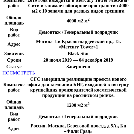
Комплекс
2019 года находится в Mercury Tower Москвы-
работ
Сити и занимает обширное пространство 4000
м2 с 10 зонами для разных видов тренинга
Общая
2
4000 м2 м
площадь
Вид
Демонтаж / Генеральный подрядчик
работ
Москва 1-й Красногвардейский пр., 15,
Адрес
«Mercury Tower»1
Заказчик
Black Star
Сроки
20 июля 2019 — 04 декабря 2019
Статус
Завершено
ПОСМОТРЕТЬ
CFC завершила реализацию проекта нового
Комплекс
офиса для компании БИГ, входящей в пятерку
работ
крупнейших производителей косметической
продукции на российском рынке.
Общая
2
1200 м2 м
площадь
Вид
Демонтаж / Генеральный подрядчик
работ
Россия, Москва, Береговой проезд, д.5А., Бц
Адрес
«Фили Град»