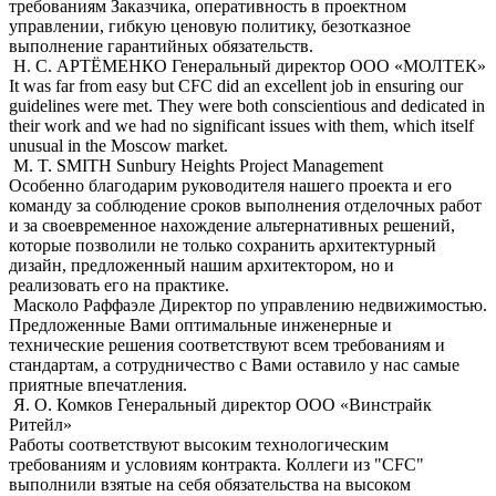
требованиям Заказчика, оперативность в проектном
управлении, гибкую ценовую политику, безотказное
выполнение гарантийных обязательств.
Н. С. АРТЁМЕНКО
Генеральный директор ООО «МОЛТЕК»
It was far from easy but CFC did an excellent job in ensuring our
guidelines were met. They were both conscientious and dedicated in
their work and we had no significant issues with them, which itself
unusual in the Moscow market.
M. T. SMITH
Sunbury Heights Project Management
Особенно благодарим руководителя нашего проекта и его
команду за соблюдение сроков выполнения отделочных работ
и за своевременное нахождение альтернативных решений,
которые позволили не только сохранить архитектурный
дизайн, предложенный нашим архитектором, но и
реализовать его на практике.
Масколо Раффаэле
Директор по управлению недвижимостью.
Предложенные Вами оптимальные инженерные и
технические решения соответствуют всем требованиям и
стандартам, а сотрудничество с Вами оставило у нас самые
приятные впечатления.
Я. О. Комков
Генеральный директор ООО «Винстрайк
Ритейл»
Работы соответствуют высоким технологическим
требованиям и условиям контракта. Коллеги из "CFC"
выполнили взятые на себя обязательства на высоком