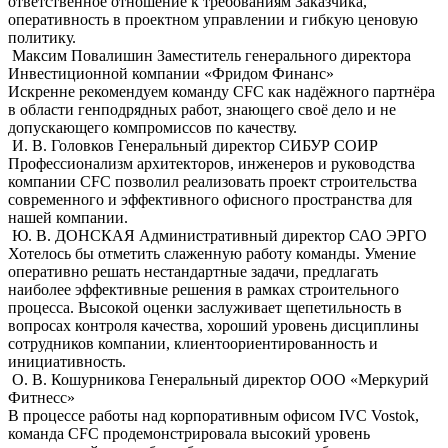
ответственное отношение к требованиям Заказчика,
оперативность в проектном управлении и гибкую ценовую
политику.
Максим Повалишин
Заместитель генерального директора
Инвестиционной компании «Фридом Финанс»
Искренне рекомендуем команду CFC как надёжного партнёра
в области генподрядных работ, знающего своё дело и не
допускающего компромиссов по качеству.
И. В. Головков
Генеральный директор СИБУР СОИР
Профессионализм архитекторов, инженеров и руководства
компании CFC позволил реализовать проект строительства
современного и эффективного офисного пространства для
нашей компании.
Ю. В. ДОНСКАЯ
Административный директор САО ЭРГО
Хотелось бы отметить слaженную работу команды. Умение
оперативно решать нестандартные задачи, предлагать
наиболее эффективные решения в рамках строительного
процесса. Высокой оценки заслуживает щепетильность в
вопросах контроля качества, хороший уровень дисциплины
сотрудников компании, клиентоориентированность и
инициативность.
О. В. Кошурникова
Генеральный директор ООО «Меркурий
Фитнесс»
В процессе работы над корпоративным офисом IVC Vostok,
команда СFС продемонстрировала высокий уровень