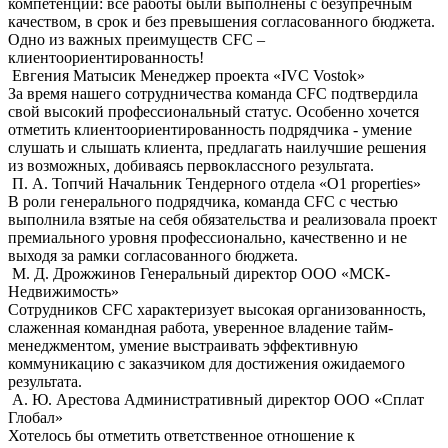
компетенций: все работы были выполнены с безупречным
качеством, в срок и без превышения согласованного бюджета.
Одно из важных преимуществ СFС –
клиентоориентированность!
Евгения Матысик
Менеджер проекта «IVC Vostok»
За время нашего сотрудничества команда CFC подтвердила
свой высокий профессиональный статус. Особенно хочется
отметить клиентоориентированность подрядчика - умение
слушать и слышать клиента, предлагать наилучшие решения
из возможных, добиваясь первоклассного результата.
П. А. Топчий
Начальник Тендерного отдела «О1 properties»
В роли генерального подрядчика, команда CFC с честью
выполнила взятые на себя обязательства и реализовала проект
премиального уровня профессионально, качественно и не
выходя за рамки согласованного бюджета.
М. Д. Дрожжинов
Генеральный директор ООО «МСК-
Недвижимость»
Сотрудников CFC характеризует высокая организованность,
слаженная командная работа, уверенное владение тайм-
менеджментом, умение выстраивать эффективную
коммуникацию с заказчиком для достижения ожидаемого
результата.
А. Ю. Арестова
Административный директор ООО «Сплат
Глобал»
Хотелось бы отметить ответственное отношение к