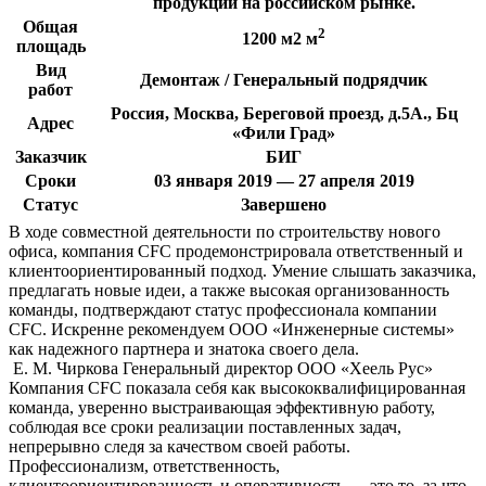
продукции на российском рынке.
Общая
2
1200 м2 м
площадь
Вид
Демонтаж / Генеральный подрядчик
работ
Россия, Москва, Береговой проезд, д.5А., Бц
Адрес
«Фили Град»
Заказчик
БИГ
Сроки
03 января 2019 — 27 апреля 2019
Статус
Завершено
В ходе совместной деятельности по строительству нового
офиса, компания CFC продемонстрировала ответственный и
клиентоориентированный подход. Умение слышать заказчика,
предлагать новые идеи, а также высокая организованность
команды, подтверждают статус профессионала компании
CFC. Искренне рекомендуем ООО «Инженерные системы»
как надежного партнера и знатока своего дела.
Е. М. Чиркова
Генеральный директор ООО «Хеель Рус»
Компания CFC показала себя как высококвалифицированная
команда, уверенно выстраивающая эффективную работу,
соблюдая все сроки реализации поставленных задач,
непрерывно следя за качеством своей работы.
Профессионализм, ответственность,
клиентоориентированность и оперативность — это то, за что