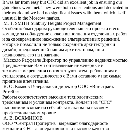
It was far from easy but CFC did an excellent job in ensuring our
guidelines were met. They were both conscientious and dedicated in
their work and we had no significant issues with them, which itself
unusual in the Moscow market.
M. T. SMITH
Sunbury Heights Project Management
Особенно благодарим руководителя нашего проекта и его
команду за соблюдение сроков выполнения отделочных работ
и за своевременное нахождение альтернативных решений,
которые позволили не только сохранить архитектурный
дизайн, предложенный нашим архитектором, но и
реализовать его на практике.
Масколо Раффаэле
Директор по управлению недвижимостью.
Предложенные Вами оптимальные инженерные и
технические решения соответствуют всем требованиям и
стандартам, а сотрудничество с Вами оставило у нас самые
приятные впечатления.
Я. О. Комков
Генеральный директор ООО «Винстрайк
Ритейл»
Работы соответствуют высоким технологическим
требованиям и условиям контракта. Коллеги из "CFC"
выполнили взятые на себя обязательства на высоком
профессиональном уровне.
А. В. ВОХМИНОВ
ООО "Сентрал Пропертиз" выражает благодарность
компании CFC за оперативность и высокое качество