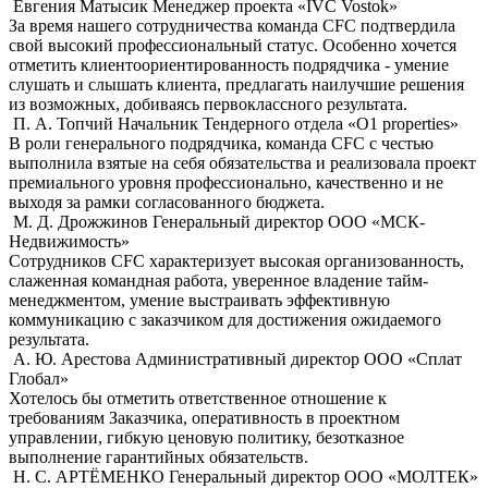
Евгения Матысик
Менеджер проекта «IVC Vostok»
За время нашего сотрудничества команда CFC подтвердила
свой высокий профессиональный статус. Особенно хочется
отметить клиентоориентированность подрядчика - умение
слушать и слышать клиента, предлагать наилучшие решения
из возможных, добиваясь первоклассного результата.
П. А. Топчий
Начальник Тендерного отдела «О1 properties»
В роли генерального подрядчика, команда CFC с честью
выполнила взятые на себя обязательства и реализовала проект
премиального уровня профессионально, качественно и не
выходя за рамки согласованного бюджета.
М. Д. Дрожжинов
Генеральный директор ООО «МСК-
Недвижимость»
Сотрудников CFC характеризует высокая организованность,
слаженная командная работа, уверенное владение тайм-
менеджментом, умение выстраивать эффективную
коммуникацию с заказчиком для достижения ожидаемого
результата.
А. Ю. Арестова
Административный директор ООО «Сплат
Глобал»
Хотелось бы отметить ответственное отношение к
требованиям Заказчика, оперативность в проектном
управлении, гибкую ценовую политику, безотказное
выполнение гарантийных обязательств.
Н. С. АРТЁМЕНКО
Генеральный директор ООО «МОЛТЕК»