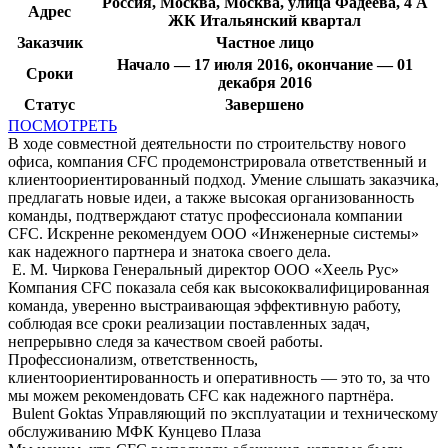
Россия, Москва, Москва, улица Фадеева, 4 А
Адрес
ЖК Итальянский квартал
Заказчик
Частное лицо
Начало — 17 июля 2016, окончание — 01
Сроки
декабря 2016
Статус
Завершено
ПОСМОТРЕТЬ
В ходе совместной деятельности по строительству нового
офиса, компания CFC продемонстрировала ответственный и
клиентоориентированный подход. Умение слышать заказчика,
предлагать новые идеи, а также высокая организованность
команды, подтверждают статус профессионала компании
CFC. Искренне рекомендуем ООО «Инженерные системы»
как надежного партнера и знатока своего дела.
Е. М. Чиркова
Генеральный директор ООО «Хеель Рус»
Компания CFC показала себя как высококвалифицированная
команда, уверенно выстраивающая эффективную работу,
соблюдая все сроки реализации поставленных задач,
непрерывно следя за качеством своей работы.
Профессионализм, ответственность,
клиентоориентированность и оперативность — это то, за что
мы можем рекомендовать CFC как надежного партнёра.
Bulent Goktas
Управляющий по эксплуатации и техническому
обслуживанию МФК Кунцево Плаза