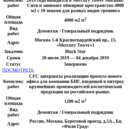
Комплекс
2019 года находится в Mercury Tower Москвы-
работ
Сити и занимает обширное пространство 4000
м2 с 10 зонами для разных видов тренинга
Общая
2
4000 м2 м
площадь
Вид
Демонтаж / Генеральный подрядчик
работ
Москва 1-й Красногвардейский пр., 15,
Адрес
«Mercury Tower»1
Заказчик
Black Star
Сроки
20 июля 2019 — 04 декабря 2019
Статус
Завершено
ПОСМОТРЕТЬ
CFC завершила реализацию проекта нового
Комплекс
офиса для компании БИГ, входящей в пятерку
работ
крупнейших производителей косметической
продукции на российском рынке.
Общая
2
1200 м2 м
площадь
Вид
Демонтаж / Генеральный подрядчик
работ
Россия, Москва, Береговой проезд, д.5А., Бц
Адрес
«Фили Град»