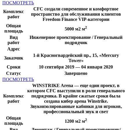
ПОСМОТРЕТЬ
CFC создали современное и комфортное
Комплекс
пространство для обслуживания клиентов
работ
Freedom Finance VIP-категории
Общая
2
5000 м2 м
площадь
Вид
Инженерное проектирование / Генеральный
работ
подрядчик
Адрес
1-й Красногвардейский пр., 15, «Mercury
Заказчик
Tower»
Сроки
10 сентября 2019 — 04 января 2020
Статус
Завершено
ПОСМОТРЕТЬ
WINSTRIKE Arena — еще один проект, в
котором CFC выступили в роли генерального
Комплекс
подрядчика. В крайне сжатые сроки была
работ
создана кибер арена Winstrike.
Звукоизолированные кабинки для игроков,
профессиональный звук и свет
Общая
2
1200 м2 м
площадь
Вид
Демонтаж / Генеральный проектировщик/