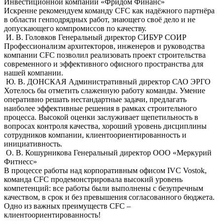
Инвестиционной компании «Фридом Финанс»
Искренне рекомендуем команду CFC как надёжного партнёра
в области генподрядных работ, знающего своё дело и не
допускающего компромиссов по качеству.
И. В. Головков
Генеральный директор СИБУР СОИР
Профессионализм архитекторов, инженеров и руководства
компании CFC позволил реализовать проект строительства
современного и эффективного офисного пространства для
нашей компании.
Ю. В. ДОНСКАЯ
Административный директор САО ЭРГО
Хотелось бы отметить слaженную работу команды. Умение
оперативно решать нестандартные задачи, предлагать
наиболее эффективные решения в рамках строительного
процесса. Высокой оценки заслуживает щепетильность в
вопросах контроля качества, хороший уровень дисциплины
сотрудников компании, клиентоориентированность и
инициативность.
О. В. Кошурникова
Генеральный директор ООО «Меркурий
Фитнесс»
В процессе работы над корпоративным офисом IVC Vostok,
команда СFС продемонстрировала высокий уровень
компетенций: все работы были выполнены с безупречным
качеством, в срок и без превышения согласованного бюджета.
Одно из важных преимуществ СFС –
клиентоориентированность!