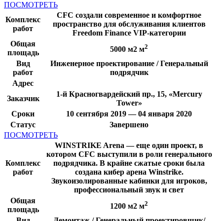
ПОСМОТРЕТЬ
CFC создали современное и комфортное
Комплекс
пространство для обслуживания клиентов
работ
Freedom Finance VIP-категории
Общая
2
5000 м2 м
площадь
Вид
Инженерное проектирование / Генеральный
работ
подрядчик
Адрес
1-й Красногвардейский пр., 15, «Mercury
Заказчик
Tower»
Сроки
10 сентября 2019 — 04 января 2020
Статус
Завершено
ПОСМОТРЕТЬ
WINSTRIKE Arena — еще один проект, в
котором CFC выступили в роли генерального
Комплекс
подрядчика. В крайне сжатые сроки была
работ
создана кибер арена Winstrike.
Звукоизолированные кабинки для игроков,
профессиональный звук и свет
Общая
2
1200 м2 м
площадь
Вид
Демонтаж / Генеральный проектировщик/