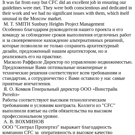
It was far from easy but CFC did an excellent job in ensuring our
guidelines were met. They were both conscientious and dedicated in
their work and we had no significant issues with them, which itself
unusual in the Moscow market.
M. T. SMITH
Sunbury Heights Project Management
Особенно благодарим руководителя нашего проекта и его
команду за соблюдение сроков выполнения отделочных работ
и за своевременное нахождение альтернативных решений,
которые позволили не только сохранить архитектурный
дизайн, предложенный нашим архитектором, но и
реализовать его на практике.
Масколо Раффаэле
Директор по управлению недвижимостью.
Предложенные Вами оптимальные инженерные и
технические решения соответствуют всем требованиям и
стандартам, а сотрудничество с Вами оставило у нас самые
приятные впечатления.
Я. О. Комков
Генеральный директор ООО «Винстрайк
Ритейл»
Работы соответствуют высоким технологическим
требованиям и условиям контракта. Коллеги из "CFC"
выполнили взятые на себя обязательства на высоком
профессиональном уровне.
А. В. ВОХМИНОВ
ООО "Сентрал Пропертиз" выражает благодарность
компании CFC за оперативность и высокое качество