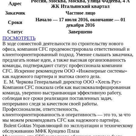
Россия, Москва, Москва, улица Фадеева, 4 А
Адрес
ЖК Итальянский квартал
Заказчик
Частное лицо
Начало — 17 июля 2016, окончание — 01
Сроки
декабря 2016
Статус
Завершено
ПОСМОТРЕТЬ
В ходе совместной деятельности по строительству нового
офиса, компания CFC продемонстрировала ответственный и
клиентоориентированный подход. Умение слышать заказчика,
предлагать новые идеи, а также высокая организованность
команды, подтверждают статус профессионала компании
CFC. Искренне рекомендуем ООО «Инженерные системы»
как надежного партнера и знатока своего дела.
Е. М. Чиркова
Генеральный директор ООО «Хеель Рус»
Компания CFC показала себя как высококвалифицированная
команда, уверенно выстраивающая эффективную работу,
соблюдая все сроки реализации поставленных задач,
непрерывно следя за качеством своей работы.
Профессионализм, ответственность,
клиентоориентированность и оперативность — это то, за что
мы можем рекомендовать CFC как надежного партнёра.
Bulent Goktas
Управляющий по эксплуатации и техническому
обслуживанию МФК Кунцево Плаза