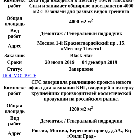
Комплекс
2019 года находится в Mercury Tower Москвы-
работ
Сити и занимает обширное пространство 4000
м2 с 10 зонами для разных видов тренинга
Общая
2
4000 м2 м
площадь
Вид
Демонтаж / Генеральный подрядчик
работ
Москва 1-й Красногвардейский пр., 15,
Адрес
«Mercury Tower»1
Заказчик
Black Star
Сроки
20 июля 2019 — 04 декабря 2019
Статус
Завершено
ПОСМОТРЕТЬ
CFC завершила реализацию проекта нового
Комплекс
офиса для компании БИГ, входящей в пятерку
работ
крупнейших производителей косметической
продукции на российском рынке.
Общая
2
1200 м2 м
площадь
Вид
Демонтаж / Генеральный подрядчик
работ
Россия, Москва, Береговой проезд, д.5А., Бц
Адрес
«Фили Град»