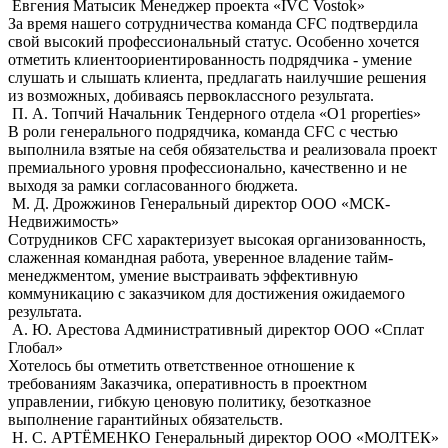
Евгения Матысик
Менеджер проекта «IVC Vostok»
За время нашего сотрудничества команда CFC подтвердила
свой высокий профессиональный статус. Особенно хочется
отметить клиентоориентированность подрядчика - умение
слушать и слышать клиента, предлагать наилучшие решения
из возможных, добиваясь первоклассного результата.
П. А. Топчий
Начальник Тендерного отдела «О1 properties»
В роли генерального подрядчика, команда CFC с честью
выполнила взятые на себя обязательства и реализовала проект
премиального уровня профессионально, качественно и не
выходя за рамки согласованного бюджета.
М. Д. Дрожжинов
Генеральный директор ООО «МСК-
Недвижимость»
Сотрудников CFC характеризует высокая организованность,
слаженная командная работа, уверенное владение тайм-
менеджментом, умение выстраивать эффективную
коммуникацию с заказчиком для достижения ожидаемого
результата.
А. Ю. Арестова
Административный директор ООО «Сплат
Глобал»
Хотелось бы отметить ответственное отношение к
требованиям Заказчика, оперативность в проектном
управлении, гибкую ценовую политику, безотказное
выполнение гарантийных обязательств.
Н. С. АРТЁМЕНКО
Генеральный директор ООО «МОЛТЕК»