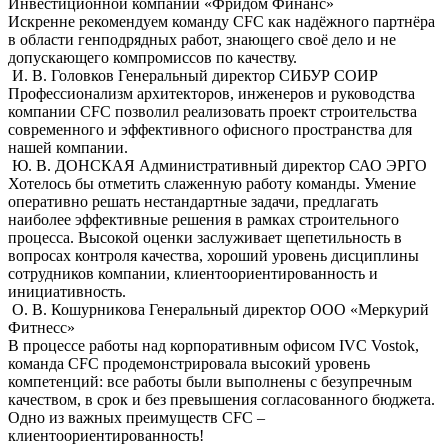
Инвестиционной компании «Фридом Финанс»
Искренне рекомендуем команду CFC как надёжного партнёра
в области генподрядных работ, знающего своё дело и не
допускающего компромиссов по качеству.
И. В. Головков
Генеральный директор СИБУР СОИР
Профессионализм архитекторов, инженеров и руководства
компании CFC позволил реализовать проект строительства
современного и эффективного офисного пространства для
нашей компании.
Ю. В. ДОНСКАЯ
Административный директор САО ЭРГО
Хотелось бы отметить слaженную работу команды. Умение
оперативно решать нестандартные задачи, предлагать
наиболее эффективные решения в рамках строительного
процесса. Высокой оценки заслуживает щепетильность в
вопросах контроля качества, хороший уровень дисциплины
сотрудников компании, клиентоориентированность и
инициативность.
О. В. Кошурникова
Генеральный директор ООО «Меркурий
Фитнесс»
В процессе работы над корпоративным офисом IVC Vostok,
команда СFС продемонстрировала высокий уровень
компетенций: все работы были выполнены с безупречным
качеством, в срок и без превышения согласованного бюджета.
Одно из важных преимуществ СFС –
клиентоориентированность!