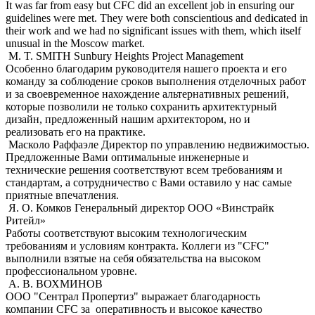
It was far from easy but CFC did an excellent job in ensuring our
guidelines were met. They were both conscientious and dedicated in
their work and we had no significant issues with them, which itself
unusual in the Moscow market.
M. T. SMITH
Sunbury Heights Project Management
Особенно благодарим руководителя нашего проекта и его
команду за соблюдение сроков выполнения отделочных работ
и за своевременное нахождение альтернативных решений,
которые позволили не только сохранить архитектурный
дизайн, предложенный нашим архитектором, но и
реализовать его на практике.
Масколо Раффаэле
Директор по управлению недвижимостью.
Предложенные Вами оптимальные инженерные и
технические решения соответствуют всем требованиям и
стандартам, а сотрудничество с Вами оставило у нас самые
приятные впечатления.
Я. О. Комков
Генеральный директор ООО «Винстрайк
Ритейл»
Работы соответствуют высоким технологическим
требованиям и условиям контракта. Коллеги из "CFC"
выполнили взятые на себя обязательства на высоком
профессиональном уровне.
А. В. ВОХМИНОВ
ООО "Сентрал Пропертиз" выражает благодарность
компании CFC за оперативность и высокое качество