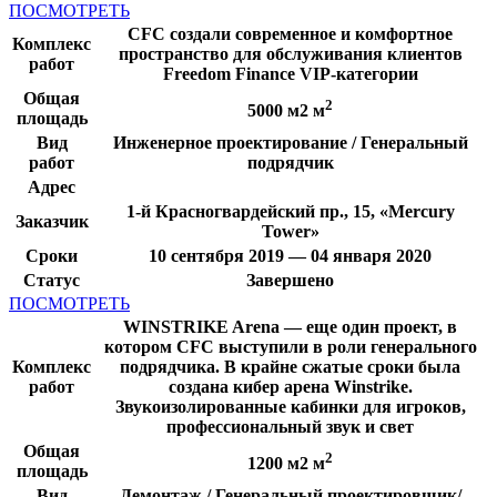
ПОСМОТРЕТЬ
CFC создали современное и комфортное
Комплекс
пространство для обслуживания клиентов
работ
Freedom Finance VIP-категории
Общая
2
5000 м2 м
площадь
Вид
Инженерное проектирование / Генеральный
работ
подрядчик
Адрес
1-й Красногвардейский пр., 15, «Mercury
Заказчик
Tower»
Сроки
10 сентября 2019 — 04 января 2020
Статус
Завершено
ПОСМОТРЕТЬ
WINSTRIKE Arena — еще один проект, в
котором CFC выступили в роли генерального
Комплекс
подрядчика. В крайне сжатые сроки была
работ
создана кибер арена Winstrike.
Звукоизолированные кабинки для игроков,
профессиональный звук и свет
Общая
2
1200 м2 м
площадь
Вид
Демонтаж / Генеральный проектировщик/