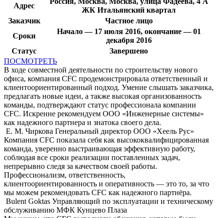
Россия, Москва, Москва, улица Фадеева, 4 А
Адрес
ЖК Итальянский квартал
Заказчик
Частное лицо
Начало — 17 июля 2016, окончание — 01
Сроки
декабря 2016
Статус
Завершено
ПОСМОТРЕТЬ
В ходе совместной деятельности по строительству нового
офиса, компания CFC продемонстрировала ответственный и
клиентоориентированный подход. Умение слышать заказчика,
предлагать новые идеи, а также высокая организованность
команды, подтверждают статус профессионала компании
CFC. Искренне рекомендуем ООО «Инженерные системы»
как надежного партнера и знатока своего дела.
Е. М. Чиркова
Генеральный директор ООО «Хеель Рус»
Компания CFC показала себя как высококвалифицированная
команда, уверенно выстраивающая эффективную работу,
соблюдая все сроки реализации поставленных задач,
непрерывно следя за качеством своей работы.
Профессионализм, ответственность,
клиентоориентированность и оперативность — это то, за что
мы можем рекомендовать CFC как надежного партнёра.
Bulent Goktas
Управляющий по эксплуатации и техническому
обслуживанию МФК Кунцево Плаза