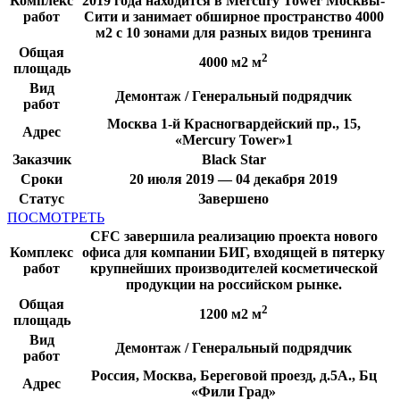
Комплекс
2019 года находится в Mercury Tower Москвы-
работ
Сити и занимает обширное пространство 4000
м2 с 10 зонами для разных видов тренинга
Общая
2
4000 м2 м
площадь
Вид
Демонтаж / Генеральный подрядчик
работ
Москва 1-й Красногвардейский пр., 15,
Адрес
«Mercury Tower»1
Заказчик
Black Star
Сроки
20 июля 2019 — 04 декабря 2019
Статус
Завершено
ПОСМОТРЕТЬ
CFC завершила реализацию проекта нового
Комплекс
офиса для компании БИГ, входящей в пятерку
работ
крупнейших производителей косметической
продукции на российском рынке.
Общая
2
1200 м2 м
площадь
Вид
Демонтаж / Генеральный подрядчик
работ
Россия, Москва, Береговой проезд, д.5А., Бц
Адрес
«Фили Град»