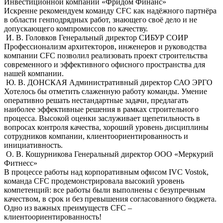
Инвестиционной компании «Фридом Финанс»
Искренне рекомендуем команду CFC как надёжного партнёра
в области генподрядных работ, знающего своё дело и не
допускающего компромиссов по качеству.
И. В. Головков
Генеральный директор СИБУР СОИР
Профессионализм архитекторов, инженеров и руководства
компании CFC позволил реализовать проект строительства
современного и эффективного офисного пространства для
нашей компании.
Ю. В. ДОНСКАЯ
Административный директор САО ЭРГО
Хотелось бы отметить слaженную работу команды. Умение
оперативно решать нестандартные задачи, предлагать
наиболее эффективные решения в рамках строительного
процесса. Высокой оценки заслуживает щепетильность в
вопросах контроля качества, хороший уровень дисциплины
сотрудников компании, клиентоориентированность и
инициативность.
О. В. Кошурникова
Генеральный директор ООО «Меркурий
Фитнесс»
В процессе работы над корпоративным офисом IVC Vostok,
команда СFС продемонстрировала высокий уровень
компетенций: все работы были выполнены с безупречным
качеством, в срок и без превышения согласованного бюджета.
Одно из важных преимуществ СFС –
клиентоориентированность!