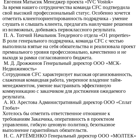
Евгения Матысик
Менеджер проекта «IVC Vostok»
За время нашего сотрудничества команда CFC подтвердила
свой высокий профессиональный статус. Особенно хочется
отметить клиентоориентированность подрядчика - умение
слушать и слышать клиента, предлагать наилучшие решения
из возможных, добиваясь первоклассного результата.
П. А. Топчий
Начальник Тендерного отдела «О1 properties»
В роли генерального подрядчика, команда CFC с честью
выполнила взятые на себя обязательства и реализовала проект
премиального уровня профессионально, качественно и не
выходя за рамки согласованного бюджета.
М. Д. Дрожжинов
Генеральный директор ООО «МСК-
Недвижимость»
Сотрудников CFC характеризует высокая организованность,
слаженная командная работа, уверенное владение тайм-
менеджментом, умение выстраивать эффективную
коммуникацию с заказчиком для достижения ожидаемого
результата.
А. Ю. Арестова
Административный директор ООО «Сплат
Глобал»
Хотелось бы отметить ответственное отношение к
требованиям Заказчика, оперативность в проектном
управлении, гибкую ценовую политику, безотказное
выполнение гарантийных обязательств.
Н. С. АРТЁМЕНКО
Генеральный директор ООО «МОЛТЕК»