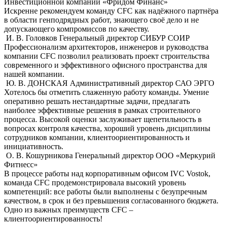
Инвестиционной компании «Фридом Финанс»
Искренне рекомендуем команду CFC как надёжного партнёра
в области генподрядных работ, знающего своё дело и не
допускающего компромиссов по качеству.
И. В. Головков
Генеральный директор СИБУР СОИР
Профессионализм архитекторов, инженеров и руководства
компании CFC позволил реализовать проект строительства
современного и эффективного офисного пространства для
нашей компании.
Ю. В. ДОНСКАЯ
Административный директор САО ЭРГО
Хотелось бы отметить слaженную работу команды. Умение
оперативно решать нестандартные задачи, предлагать
наиболее эффективные решения в рамках строительного
процесса. Высокой оценки заслуживает щепетильность в
вопросах контроля качества, хороший уровень дисциплины
сотрудников компании, клиентоориентированность и
инициативность.
О. В. Кошурникова
Генеральный директор ООО «Меркурий
Фитнесс»
В процессе работы над корпоративным офисом IVC Vostok,
команда СFС продемонстрировала высокий уровень
компетенций: все работы были выполнены с безупречным
качеством, в срок и без превышения согласованного бюджета.
Одно из важных преимуществ СFС –
клиентоориентированность!