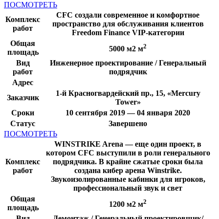
ПОСМОТРЕТЬ
CFC создали современное и комфортное
Комплекс
пространство для обслуживания клиентов
работ
Freedom Finance VIP-категории
Общая
2
5000 м2 м
площадь
Вид
Инженерное проектирование / Генеральный
работ
подрядчик
Адрес
1-й Красногвардейский пр., 15, «Mercury
Заказчик
Tower»
Сроки
10 сентября 2019 — 04 января 2020
Статус
Завершено
ПОСМОТРЕТЬ
WINSTRIKE Arena — еще один проект, в
котором CFC выступили в роли генерального
Комплекс
подрядчика. В крайне сжатые сроки была
работ
создана кибер арена Winstrike.
Звукоизолированные кабинки для игроков,
профессиональный звук и свет
Общая
2
1200 м2 м
площадь
Вид
Демонтаж / Генеральный проектировщик/