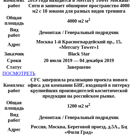
Комплекс
2019 года находится в Mercury Tower Москвы-
работ
Сити и занимает обширное пространство 4000
м2 с 10 зонами для разных видов тренинга
Общая
2
4000 м2 м
площадь
Вид
Демонтаж / Генеральный подрядчик
работ
Москва 1-й Красногвардейский пр., 15,
Адрес
«Mercury Tower»1
Заказчик
Black Star
Сроки
20 июля 2019 — 04 декабря 2019
Статус
Завершено
ПОСМОТРЕТЬ
CFC завершила реализацию проекта нового
Комплекс
офиса для компании БИГ, входящей в пятерку
работ
крупнейших производителей косметической
продукции на российском рынке.
Общая
2
1200 м2 м
площадь
Вид
Демонтаж / Генеральный подрядчик
работ
Россия, Москва, Береговой проезд, д.5А., Бц
Адрес
«Фили Град»