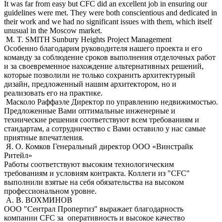
It was far from easy but CFC did an excellent job in ensuring our
guidelines were met. They were both conscientious and dedicated in
their work and we had no significant issues with them, which itself
unusual in the Moscow market.
M. T. SMITH
Sunbury Heights Project Management
Особенно благодарим руководителя нашего проекта и его
команду за соблюдение сроков выполнения отделочных работ
и за своевременное нахождение альтернативных решений,
которые позволили не только сохранить архитектурный
дизайн, предложенный нашим архитектором, но и
реализовать его на практике.
Масколо Раффаэле
Директор по управлению недвижимостью.
Предложенные Вами оптимальные инженерные и
технические решения соответствуют всем требованиям и
стандартам, а сотрудничество с Вами оставило у нас самые
приятные впечатления.
Я. О. Комков
Генеральный директор ООО «Винстрайк
Ритейл»
Работы соответствуют высоким технологическим
требованиям и условиям контракта. Коллеги из "CFC"
выполнили взятые на себя обязательства на высоком
профессиональном уровне.
А. В. ВОХМИНОВ
ООО "Сентрал Пропертиз" выражает благодарность
компании CFC за оперативность и высокое качество