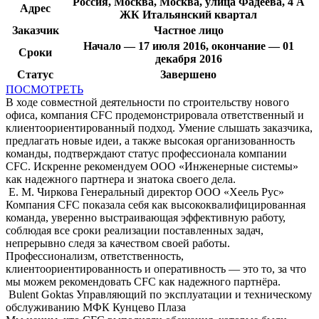
Россия, Москва, Москва, улица Фадеева, 4 А
Адрес
ЖК Итальянский квартал
Заказчик
Частное лицо
Начало — 17 июля 2016, окончание — 01
Сроки
декабря 2016
Статус
Завершено
ПОСМОТРЕТЬ
В ходе совместной деятельности по строительству нового
офиса, компания CFC продемонстрировала ответственный и
клиентоориентированный подход. Умение слышать заказчика,
предлагать новые идеи, а также высокая организованность
команды, подтверждают статус профессионала компании
CFC. Искренне рекомендуем ООО «Инженерные системы»
как надежного партнера и знатока своего дела.
Е. М. Чиркова
Генеральный директор ООО «Хеель Рус»
Компания CFC показала себя как высококвалифицированная
команда, уверенно выстраивающая эффективную работу,
соблюдая все сроки реализации поставленных задач,
непрерывно следя за качеством своей работы.
Профессионализм, ответственность,
клиентоориентированность и оперативность — это то, за что
мы можем рекомендовать CFC как надежного партнёра.
Bulent Goktas
Управляющий по эксплуатации и техническому
обслуживанию МФК Кунцево Плаза