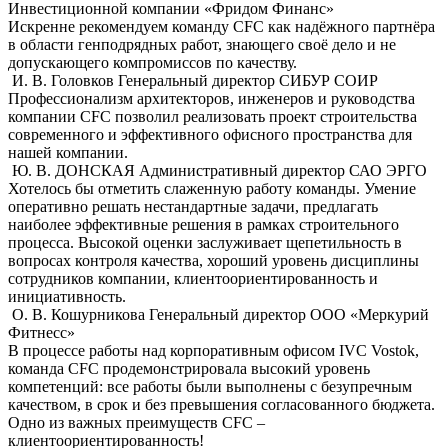
Инвестиционной компании «Фридом Финанс»
Искренне рекомендуем команду CFC как надёжного партнёра
в области генподрядных работ, знающего своё дело и не
допускающего компромиссов по качеству.
И. В. Головков
Генеральный директор СИБУР СОИР
Профессионализм архитекторов, инженеров и руководства
компании CFC позволил реализовать проект строительства
современного и эффективного офисного пространства для
нашей компании.
Ю. В. ДОНСКАЯ
Административный директор САО ЭРГО
Хотелось бы отметить слaженную работу команды. Умение
оперативно решать нестандартные задачи, предлагать
наиболее эффективные решения в рамках строительного
процесса. Высокой оценки заслуживает щепетильность в
вопросах контроля качества, хороший уровень дисциплины
сотрудников компании, клиентоориентированность и
инициативность.
О. В. Кошурникова
Генеральный директор ООО «Меркурий
Фитнесс»
В процессе работы над корпоративным офисом IVC Vostok,
команда СFС продемонстрировала высокий уровень
компетенций: все работы были выполнены с безупречным
качеством, в срок и без превышения согласованного бюджета.
Одно из важных преимуществ СFС –
клиентоориентированность!