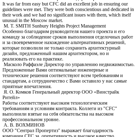
It was far from easy but CFC did an excellent job in ensuring our
guidelines were met. They were both conscientious and dedicated in
their work and we had no significant issues with them, which itself
unusual in the Moscow market.
M. T. SMITH
Sunbury Heights Project Management
Особенно благодарим руководителя нашего проекта и его
команду за соблюдение сроков выполнения отделочных работ
и за своевременное нахождение альтернативных решений,
которые позволили не только сохранить архитектурный
дизайн, предложенный нашим архитектором, но и
реализовать его на практике.
Масколо Раффаэле
Директор по управлению недвижимостью.
Предложенные Вами оптимальные инженерные и
технические решения соответствуют всем требованиям и
стандартам, а сотрудничество с Вами оставило у нас самые
приятные впечатления.
Я. О. Комков
Генеральный директор ООО «Винстрайк
Ритейл»
Работы соответствуют высоким технологическим
требованиям и условиям контракта. Коллеги из "CFC"
выполнили взятые на себя обязательства на высоком
профессиональном уровне.
А. В. ВОХМИНОВ
ООО "Сентрал Пропертиз" выражает благодарность
компании CFC за оперативность и высокое качество