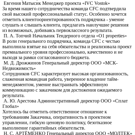
Евгения Матысик
Менеджер проекта «IVC Vostok»
За время нашего сотрудничества команда CFC подтвердила
свой высокий профессиональный статус. Особенно хочется
отметить клиентоориентированность подрядчика - умение
слушать и слышать клиента, предлагать наилучшие решения
из возможных, добиваясь первоклассного результата.
П. А. Топчий
Начальник Тендерного отдела «О1 properties»
В роли генерального подрядчика, команда CFC с честью
выполнила взятые на себя обязательства и реализовала проект
премиального уровня профессионально, качественно и не
выходя за рамки согласованного бюджета.
М. Д. Дрожжинов
Генеральный директор ООО «МСК-
Недвижимость»
Сотрудников CFC характеризует высокая организованность,
слаженная командная работа, уверенное владение тайм-
менеджментом, умение выстраивать эффективную
коммуникацию с заказчиком для достижения ожидаемого
результата.
А. Ю. Арестова
Административный директор ООО «Сплат
Глобал»
Хотелось бы отметить ответственное отношение к
требованиям Заказчика, оперативность в проектном
управлении, гибкую ценовую политику, безотказное
выполнение гарантийных обязательств.
Н. С. АРТЁМЕНКО
Генеральный директор ООО «МОЛТЕК»